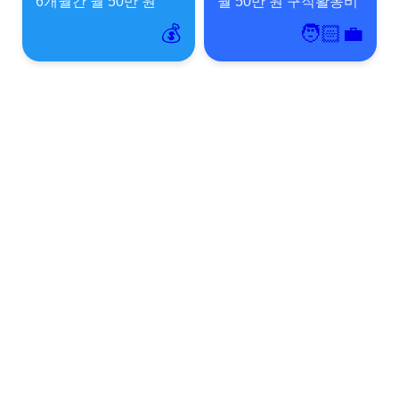
6개월간 월 50만 원
월 50만 원 구직활동비
💰
🧑🏻‍💼