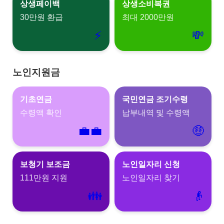
상생페이백
상생소비복권
30만원 환급
최대 2000만원
⚡
💸
노인지원금
기초연금
국민연금 조기수령
수령액 확인
납부내역 및 수령액
💼‍💼
‍‍🤑
보청기 보조금
노인일자리 신청
111만원 지원
노인일자리 찾기
👪
‍‍‍👴